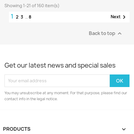
Showing 1-21 of 160 item(s)
1

Next
2
3
…
8
Back to top

Get our latest news and special sales
You may unsubscribe at any moment. For that purpose, please find our
contact info in the legal notice.
PRODUCTS
