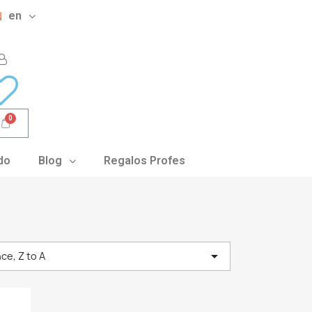
en
do
Blog
Regalos Profes

ce, Z to A