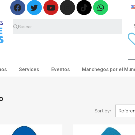
nos
Services
Eventos
Manchegos por el Mun
o
Sort by:
Referen