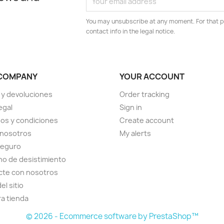
You may unsubscribe at any moment. For that p
contact info in the legal notice.
COMPANY
YOUR ACCOUNT
 y devoluciones
Order tracking
egal
Sign in
os y condiciones
Create account
 nosotros
My alerts
seguro
o de desistimiento
cte con nosotros
el sitio
a tienda
© 2026 - Ecommerce software by PrestaShop™