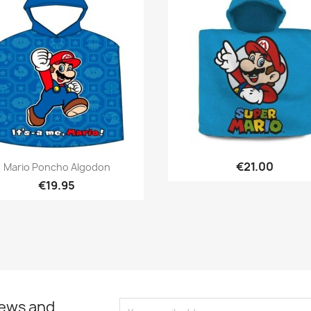
Quick view
Quick view


€21.00
Mario Poncho Algodon
€19.95
news and