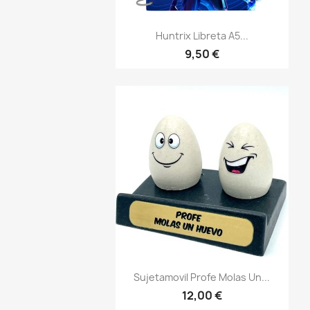
Vista rápida

Huntrix Libreta A5...
9,50 €
Vista rápida

Sujetamovil Profe Molas Un...
12,00 €