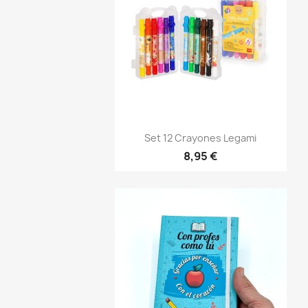
Vista rápida

Set 12 Crayones Legami
8,95 €