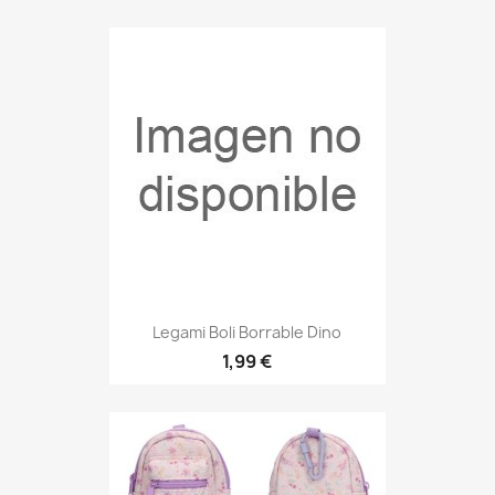
Vista rápida

Legami Boli Borrable Dino
1,99 €