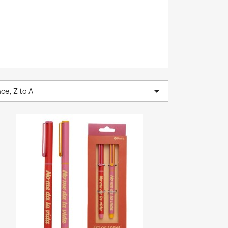

ce, Z to A