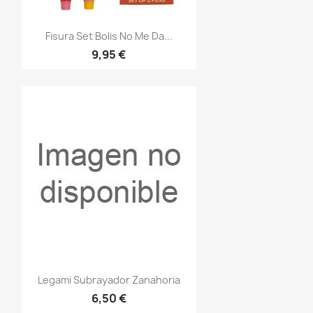
Vista rápida

Fisura Set Bolis No Me Da...
9,95 €
Vista rápida

Legami Subrayador Zanahoria
6,50 €