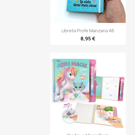
Vista rápida

Libreta Profe Manzana A6
8,95 €
Vista rápida
