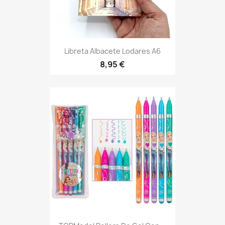
Vista rápida

Libreta Albacete Lodares A6
8,95 €
Vista rápida
