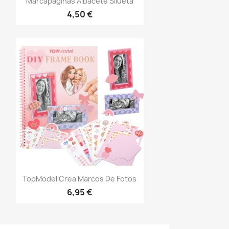
Marcapaginas Albacete Silueta
4,50 €
Vista rápida

TopModel Crea Marcos De Fotos
6,95 €