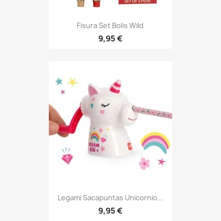
Vista rápida

Fisura Set Bolis Wild
9,95 €
Vista rápida

Legami Sacapuntas Unicornio...
9,95 €