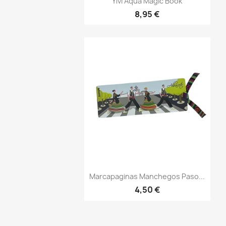
Ylvi Aqua Magic Book
8,95 €
Vista rápida

Marcapaginas Manchegos Paso...
4,50 €