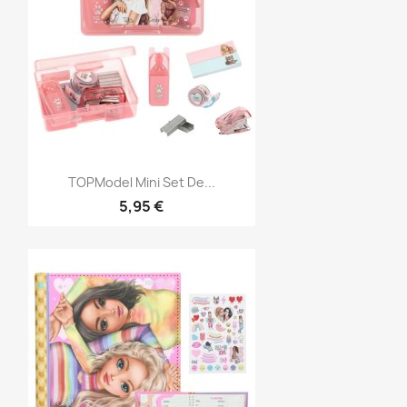
Vista rápida

TOPModel Mini Set De...
5,95 €