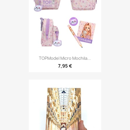
Vista rápida

TOPModel Micro Mochila...
7,95 €