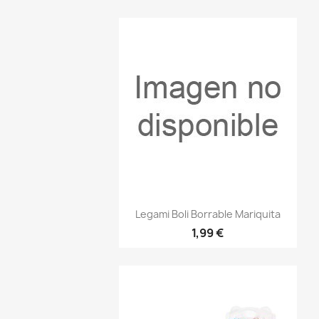
Vista rápida

Legami Boli Borrable Mariquita
1,99 €