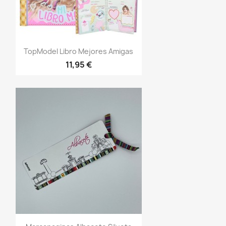
Vista rápida

TopModel Libro Mejores Amigas
11,95 €
Vista rápida
