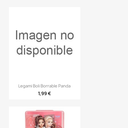
Vista rápida

Legami Boli Borrable Panda
1,99 €