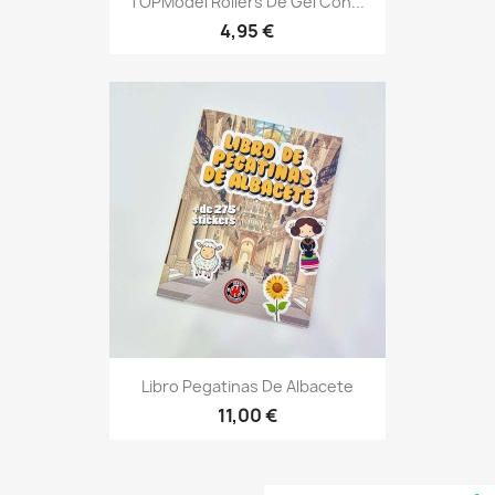
TOPModel Rollers De Gel Con...
4,95 €
Vista rápida

Libro Pegatinas De Albacete
11,00 €