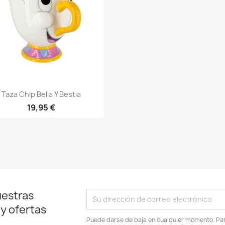
Vista rápida

Taza Chip Bella Y Bestia
19,95 €
uestras
 y ofertas
Puede darse de baja en cualquier momento. Para