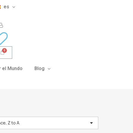
es
 el Mundo
Blog

ce, Z to A