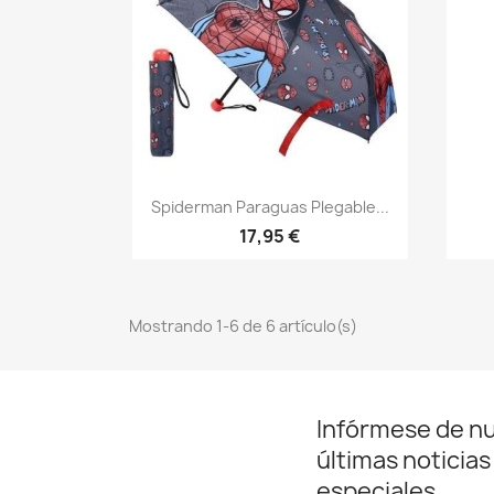
Vista rápida

Spiderman Paraguas Plegable...
17,95 €
Mostrando 1-6 de 6 artículo(s)
Infórmese de n
últimas noticias
especiales