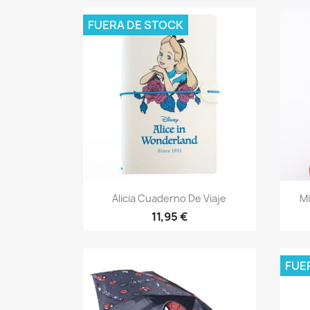
FUERA DE STOCK
Vista rápida

Alicia Cuaderno De Viaje
Mi
11,95 €
FUE