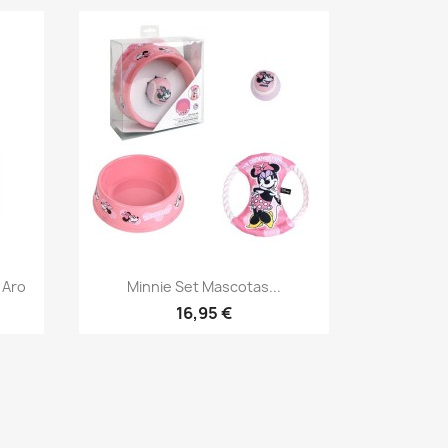
Vista rápida

 Aro
Minnie Set Mascotas...
16,95 €