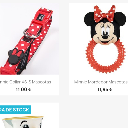
Vista rápida
Vista rápida


nnie Collar XS-S Mascotas
Minnie Mordedor Mascotas
11,00 €
11,95 €
RA DE STOCK