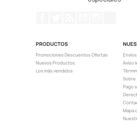
Facebook
Twitter
Rss
YouTube
Instagram
TikTok
PRODUCTOS
NUES
Promociones Descuentos Ofertas
Envíos
Nuevos Productos
Aviso l
Los más vendidos
Términ
Sobre
Pago 
Derech
Conta
Mapa d
Nuestr