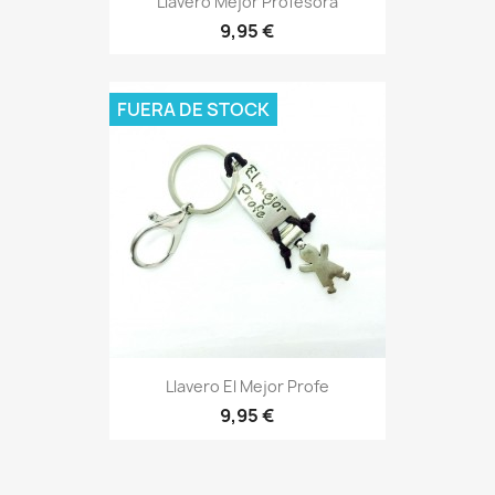
Llavero Mejor Profesora
9,95 €
FUERA DE STOCK
Vista rápida

Llavero El Mejor Profe
9,95 €