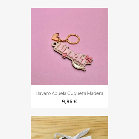
Vista rápida

Llavero Abuela Cuqueta Madera
9,95 €