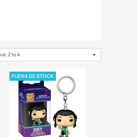

ce, Z to A
FUERA DE STOCK