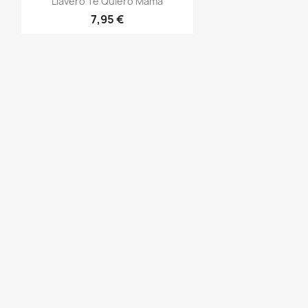
Llavero Te Quiero Mama
7,95 €