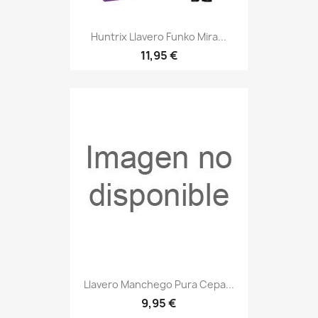
Vista rápida

Huntrix Llavero Funko Mira...
11,95 €
Vista rápida

Llavero Manchego Pura Cepa...
9,95 €