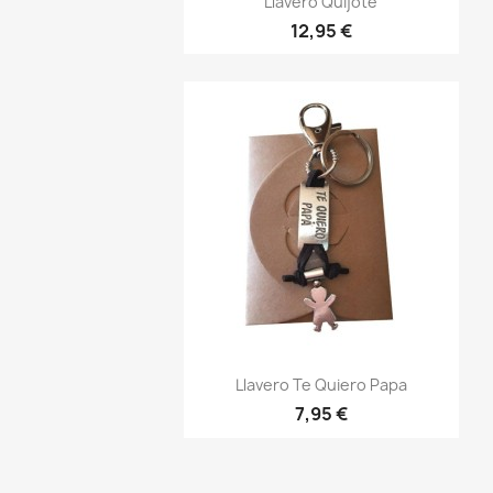
Llavero Quijote
12,95 €
Vista rápida

Llavero Te Quiero Papa
7,95 €