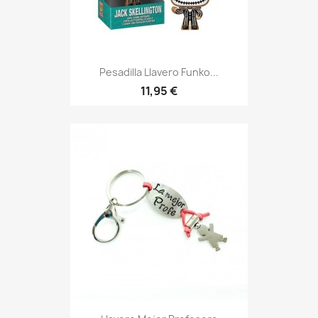
Vista rápida

Pesadilla Llavero Funko...
11,95 €
Vista rápida
