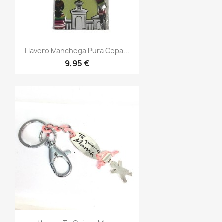
Vista rápida

Llavero Manchega Pura Cepa...
9,95 €
Vista rápida
