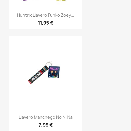
Vista rápida

Huntrix Llavero Funko Zoey...
11,95 €
Vista rápida

Llavero Manchego No Ni Na
7,95 €