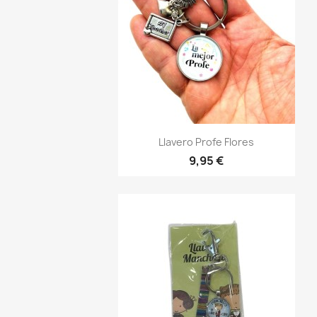
Vista rápida

Llavero Profe Flores
9,95 €