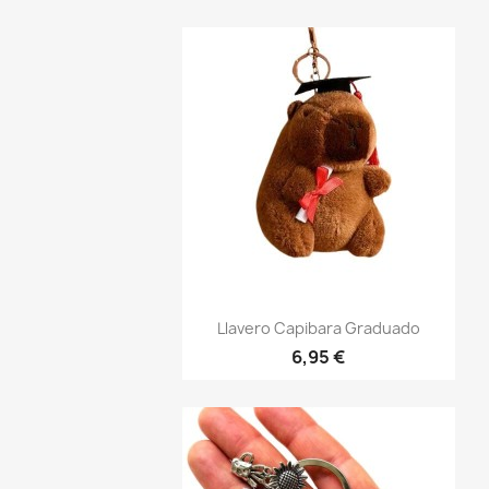
Vista rápida

Llavero Capibara Graduado
6,95 €