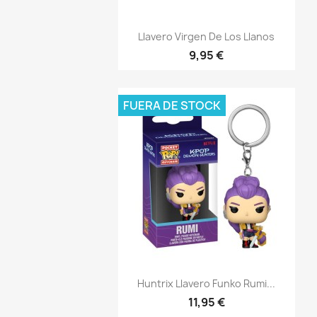
Vista rápida

Llavero Virgen De Los Llanos
9,95 €
FUERA DE STOCK
Vista rápida

Huntrix Llavero Funko Rumi...
11,95 €