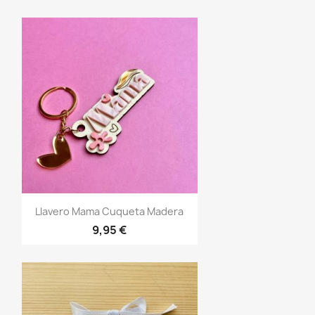
Vista rápida

Llavero Mama Cuqueta Madera
9,95 €