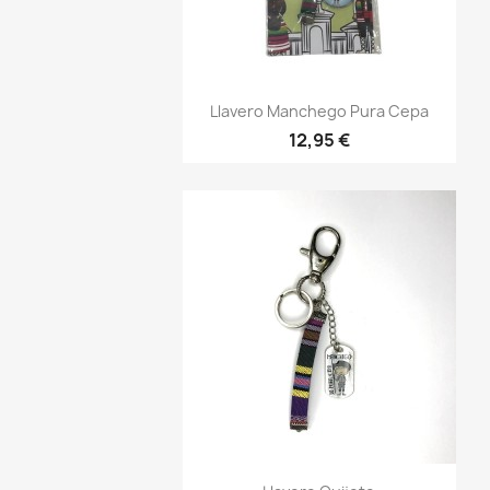
Vista rápida

Llavero Manchego Pura Cepa
12,95 €
Vista rápida
