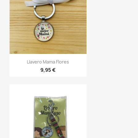
Vista rápida

Llavero Mama Flores
9,95 €