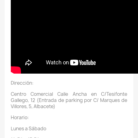
Dirección:
Centro Comercial Calle Ancha en C/Tesifonte
Gallego, 12 (Entrada de parking por C/ Marques de
Villores, 5, Albacete)
Horario:
Lunes a Sábado