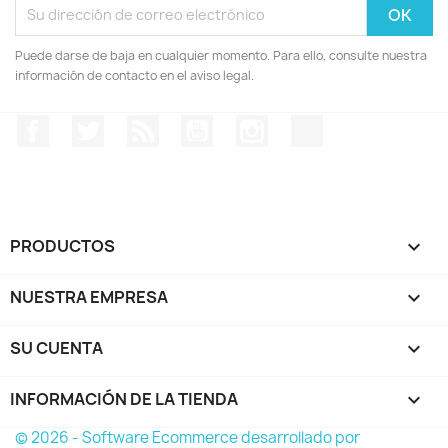
Puede darse de baja en cualquier momento. Para ello, consulte nuestra
información de contacto en el aviso legal.
Facebook
Twitter
Rss
YouTube
Instagram
TikTok
PRODUCTOS

NUESTRA EMPRESA

SU CUENTA

INFORMACIÓN DE LA TIENDA
keyboard_arrow_down
© 2026 - Software Ecommerce desarrollado por