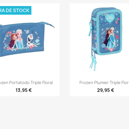
RA DE STOCK
Vista rápida
Vista rápida


ozen Portatodo Triple Floral
Frozen Plumier Triple Flor
13,95 €
29,95 €