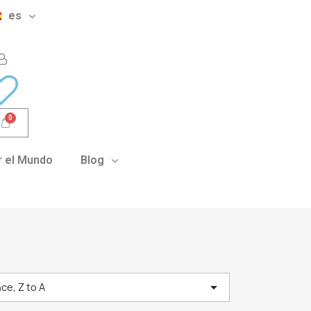
es
 el Mundo
Blog

ce, Z to A