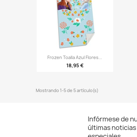
Vista rápida

Frozen Toalla Azul Flores...
18,95 €
Mostrando 1-5 de 5 artículo(s)
Infórmese de n
últimas noticias
especiales