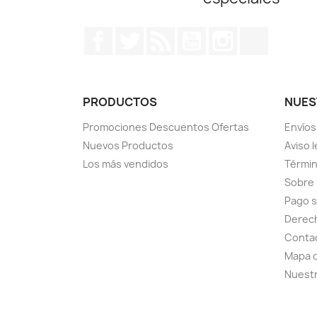
Facebook
Twitter
Rss
YouTube
Instagram
TikTok
PRODUCTOS
NUES
Promociones Descuentos Ofertas
Envíos
Nuevos Productos
Aviso l
Los más vendidos
Términ
Sobre
Pago 
Derech
Conta
Mapa d
Nuestr