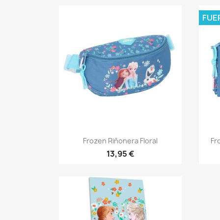
FUE
Vista rápida

Frozen Riñonera Floral
Fr
13,95 €