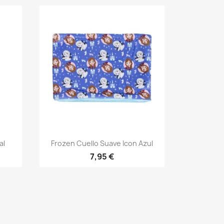
Vista rápida

al
Frozen Cuello Suave Icon Azul
7,95 €