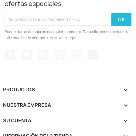
ofertas especiales
Puede darse de baja en cualquier momento. Para ello, consulte nuestra
información de contacto en el aviso legal.
Facebook
Twitter
Rss
YouTube
Instagram
TikTok
PRODUCTOS

NUESTRA EMPRESA

SU CUENTA

INFORMACIÓN DE LA TIENDA